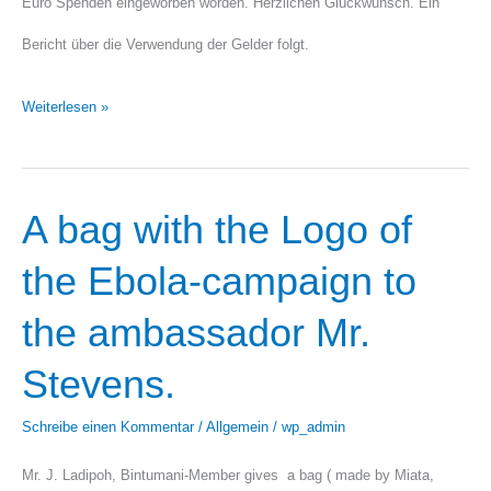
Euro Spenden eingeworben worden. Herzlichen Glückwunsch. Ein
Bericht über die Verwendung der Gelder folgt.
Weiterlesen »
A bag with the Logo of
A
bag
the Ebola-campaign to
with
the ambassador Mr.
the
Stevens.
Logo
Schreibe einen Kommentar
/
Allgemein
/
wp_admin
of
the
Mr. J. Ladipoh, Bintumani-Member gives a bag ( made by Miata,