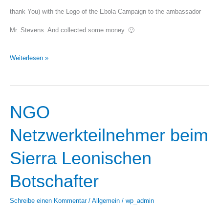
Ebola-
thank You) with the Logo of the Ebola-Campaign to the ambassador
campaign
Mr. Stevens. And collected some money. 🙂
to
Weiterlesen »
the
ambassador
Mr.
NGO
NGO
Stevens.
Netzwerkteilnehmer
Netzwerkteilnehmer beim
beim
Sierra Leonischen
Sierra
Botschafter
Leonischen
Schreibe einen Kommentar
/
Allgemein
/
wp_admin
Botschafter