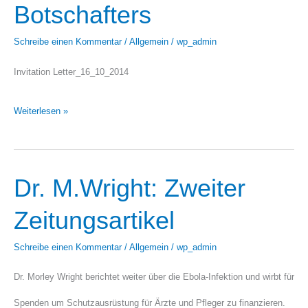
Botschafters
Einladung
Schreibe einen Kommentar
/
Allgemein
/
wp_admin
des
Invitation Letter_16_10_2014
Botschafters
Weiterlesen »
Dr. M.Wright: Zweiter
Dr.
M.Wright:
Zeitungsartikel
Zweiter
Schreibe einen Kommentar
/
Allgemein
/
wp_admin
Zeitungsartikel
Dr. Morley Wright berichtet weiter über die Ebola-Infektion und wirbt für
Spenden um Schutzausrüstung für Ärzte und Pfleger zu finanzieren.