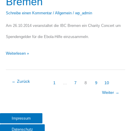
Bremen
Concert
Schreibe einen Kommentar
/
Allgemein
/
wp_admin
in
Am 26.10.2014 veranstaltet die IBC Bremen ein Charity Concert um
Bremen
Spendengelder für die Ebola-Hilfe einzusammeln.
Weiterlesen »
←
Zurück
1
…
7
8
9
10
Weiter
→
Impressum
Datenschutz