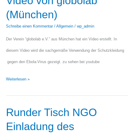
Video von globolab
Video
(München)
von
Schreibe einen Kommentar
/
Allgemein
/
wp_admin
globolab
Der Verein “globolab e.V.” aus München hat ein Video erstellt. In
(München)
diesem Video wird die sachgemäße Verwendung der Schutzkleidung
gegen den Ebola-Virus gezeigt. zu sehen bei youtube
Weiterlesen »
Runder Tisch NGO
Runder
Tisch
Einladung des
NGO